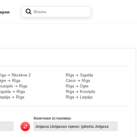
арки
īga
➔
Rēzekne 2
Rīga
➔
Sigulda
gre
➔
Rīga
Cēsis
➔
Rīga
rustpils
➔
Rīga
Rīga
➔
Ogre
igulda
➔
Rīga
Rīga
➔
Krustpils
iepāja
➔
Rīga
Rīga
➔
Liepāja
Конечная остановка: