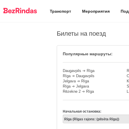
Транспорт
Мероприятия
Под
Билеты на поезд
Популярные маршруты:
Daugavpils
➔
Rīga
R
Rīga
➔
Daugavpils
O
Jelgava
➔
Rīga
K
Rīga
➔
Jelgava
S
Rēzekne 2
➔
Rīga
L
Начальная остановка: