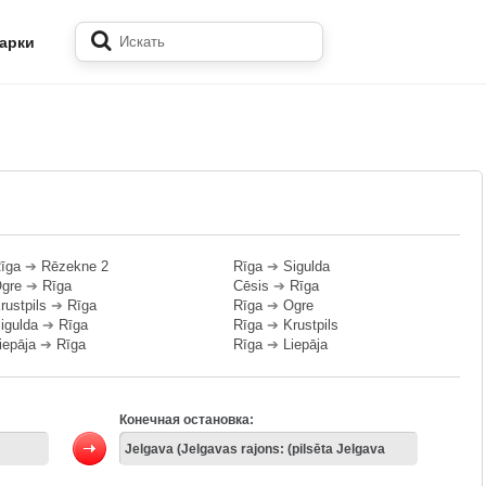
арки
īga
➔
Rēzekne 2
Rīga
➔
Sigulda
gre
➔
Rīga
Cēsis
➔
Rīga
rustpils
➔
Rīga
Rīga
➔
Ogre
igulda
➔
Rīga
Rīga
➔
Krustpils
iepāja
➔
Rīga
Rīga
➔
Liepāja
Конечная остановка: