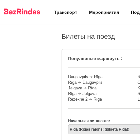
Транспорт
Мероприятия
Под
Билеты на поезд
Популярные маршруты:
Daugavpils
➔
Rīga
R
Rīga
➔
Daugavpils
O
Jelgava
➔
Rīga
K
Rīga
➔
Jelgava
S
Rēzekne 2
➔
Rīga
L
Начальная остановка: