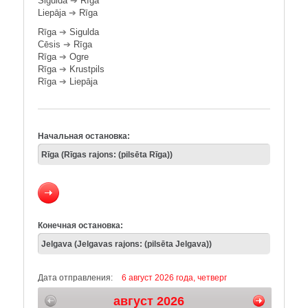
Sigulda
➔
Rīga
Liepāja
➔
Rīga
Rīga
➔
Sigulda
Cēsis
➔
Rīga
Rīga
➔
Ogre
Rīga
➔
Krustpils
Rīga
➔
Liepāja
Начальная остановка:
Конечная остановка:
Дата отправления:
6 август 2026 года, четверг
август 2026