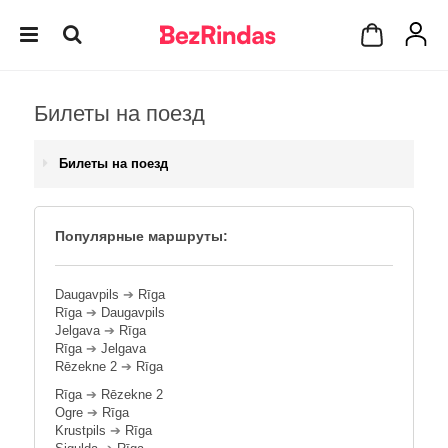
Билеты на поезд
Билеты на поезд
Популярные маршруты:
Daugavpils
➔
Rīga
Rīga
➔
Daugavpils
Jelgava
➔
Rīga
Rīga
➔
Jelgava
Rēzekne 2
➔
Rīga
Rīga
➔
Rēzekne 2
Ogre
➔
Rīga
Krustpils
➔
Rīga