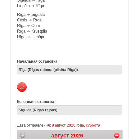
Sigulda
➔
Rīga
Liepāja
➔
Rīga
Rīga
➔
Sigulda
Cēsis
➔
Rīga
Rīga
➔
Ogre
Rīga
➔
Krustpils
Rīga
➔
Liepāja
Начальная остановка:
Конечная остановка:
Дата отправления:
8 август 2026 года, суббота
август 2026