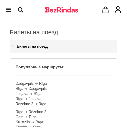
Билеты на поезд
Билеты на поезд
Популярные маршруты:
Daugavpils
➔
Rīga
Rīga
➔
Daugavpils
Jelgava
➔
Rīga
Rīga
➔
Jelgava
Rēzekne 2
➔
Rīga
Rīga
➔
Rēzekne 2
Ogre
➔
Rīga
Krustpils
➔
Rīga