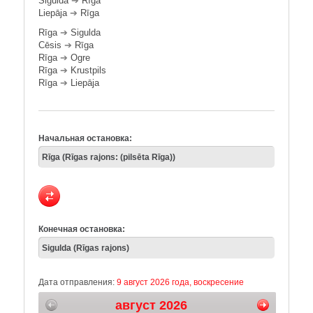
Sigulda
➔
Rīga
Liepāja
➔
Rīga
Rīga
➔
Sigulda
Cēsis
➔
Rīga
Rīga
➔
Ogre
Rīga
➔
Krustpils
Rīga
➔
Liepāja
Начальная остановка:
Конечная остановка:
Дата отправления:
9 август 2026 года, воскресение
август 2026