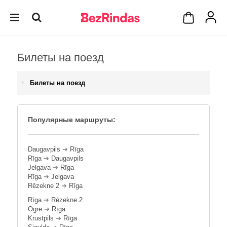
Билеты на поезд
Билеты на поезд
Популярные маршруты:
Daugavpils
➔
Rīga
Rīga
➔
Daugavpils
Jelgava
➔
Rīga
Rīga
➔
Jelgava
Rēzekne 2
➔
Rīga
Rīga
➔
Rēzekne 2
Ogre
➔
Rīga
Krustpils
➔
Rīga