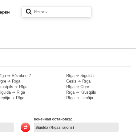
арки
īga
➔
Rēzekne 2
Rīga
➔
Sigulda
gre
➔
Rīga
Cēsis
➔
Rīga
rustpils
➔
Rīga
Rīga
➔
Ogre
igulda
➔
Rīga
Rīga
➔
Krustpils
iepāja
➔
Rīga
Rīga
➔
Liepāja
Конечная остановка: