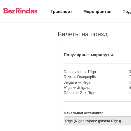
Транспорт
Мероприятия
Под
Билеты на поезд
Популярные маршруты:
Daugavpils
➔
Rīga
R
Rīga
➔
Daugavpils
O
Jelgava
➔
Rīga
K
Rīga
➔
Jelgava
S
Rēzekne 2
➔
Rīga
L
Начальная остановка: