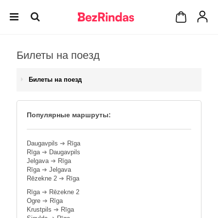
Билеты на поезд
Билеты на поезд
Популярные маршруты:
Daugavpils
➔
Rīga
Rīga
➔
Daugavpils
Jelgava
➔
Rīga
Rīga
➔
Jelgava
Rēzekne 2
➔
Rīga
Rīga
➔
Rēzekne 2
Ogre
➔
Rīga
Krustpils
➔
Rīga