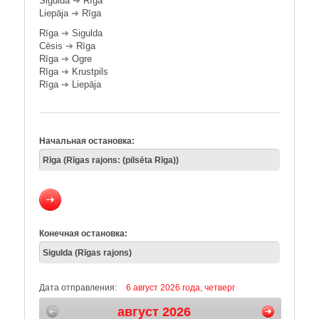
Sigulda
➔
Rīga
Liepāja
➔
Rīga
Rīga
➔
Sigulda
Cēsis
➔
Rīga
Rīga
➔
Ogre
Rīga
➔
Krustpils
Rīga
➔
Liepāja
Начальная остановка:
Конечная остановка:
Дата отправления:
6 август 2026 года, четверг
август 2026