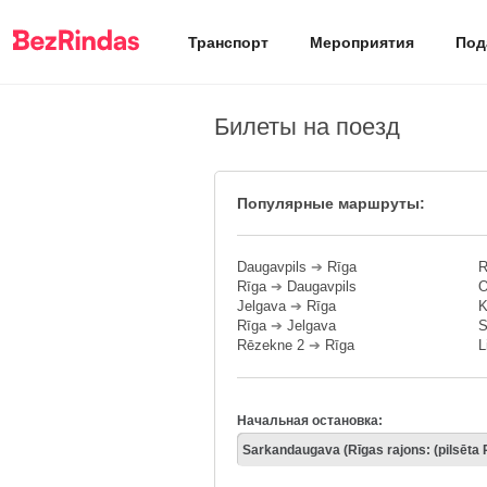
Транспорт
Мероприятия
Под
Билеты на поезд
Популярные маршруты:
Daugavpils
➔
Rīga
R
Rīga
➔
Daugavpils
O
Jelgava
➔
Rīga
K
Rīga
➔
Jelgava
S
Rēzekne 2
➔
Rīga
L
Начальная остановка: