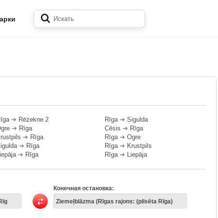
арки
īga
➔
Rēzekne 2
Rīga
➔
Sigulda
gre
➔
Rīga
Cēsis
➔
Rīga
rustpils
➔
Rīga
Rīga
➔
Ogre
igulda
➔
Rīga
Rīga
➔
Krustpils
iepāja
➔
Rīga
Rīga
➔
Liepāja
Конечная остановка: