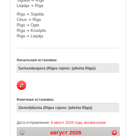
Sigulda
➔
Rīga
Liepāja
➔
Rīga
Rīga
➔
Sigulda
Cēsis
➔
Rīga
Rīga
➔
Ogre
Rīga
➔
Krustpils
Rīga
➔
Liepāja
Начальная остановка:
Конечная остановка:
Дата отправления:
9 август 2026 года, воскресение
август 2026