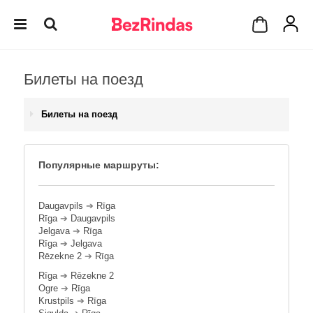
Билеты на поезд
Билеты на поезд
Популярные маршруты:
Daugavpils
➔
Rīga
Rīga
➔
Daugavpils
Jelgava
➔
Rīga
Rīga
➔
Jelgava
Rēzekne 2
➔
Rīga
Rīga
➔
Rēzekne 2
Ogre
➔
Rīga
Krustpils
➔
Rīga