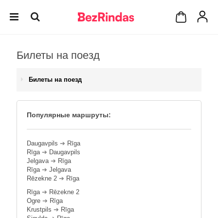
Билеты на поезд
Билеты на поезд
Популярные маршруты:
Daugavpils
➔
Rīga
Rīga
➔
Daugavpils
Jelgava
➔
Rīga
Rīga
➔
Jelgava
Rēzekne 2
➔
Rīga
Rīga
➔
Rēzekne 2
Ogre
➔
Rīga
Krustpils
➔
Rīga