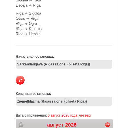
Sigulda
➔
Rīga
Liepāja
➔
Rīga
Rīga
➔
Sigulda
Cēsis
➔
Rīga
Rīga
➔
Ogre
Rīga
➔
Krustpils
Rīga
➔
Liepāja
Начальная остановка:
Конечная остановка:
Дата отправления:
6 август 2026 года, четверг
август 2026