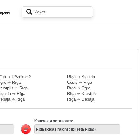
арки
īga
➔
Rēzekne 2
Rīga
➔
Sigulda
gre
➔
Rīga
Cēsis
➔
Rīga
rustpils
➔
Rīga
Rīga
➔
Ogre
igulda
➔
Rīga
Rīga
➔
Krustpils
iepāja
➔
Rīga
Rīga
➔
Liepāja
Конечная остановка: