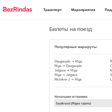
Транспорт
Мероприятия
Под
Билеты на поезд
Популярные маршруты:
Daugavpils
➔
Rīga
R
Rīga
➔
Daugavpils
O
Jelgava
➔
Rīga
K
Rīga
➔
Jelgava
S
Rēzekne 2
➔
Rīga
L
Начальная остановка: