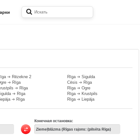
арки
īga
➔
Rēzekne 2
Rīga
➔
Sigulda
gre
➔
Rīga
Cēsis
➔
Rīga
rustpils
➔
Rīga
Rīga
➔
Ogre
igulda
➔
Rīga
Rīga
➔
Krustpils
iepāja
➔
Rīga
Rīga
➔
Liepāja
Конечная остановка: