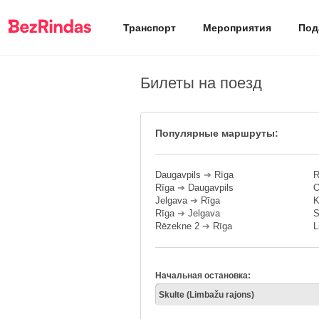
Транспорт
Мероприятия
Под
Билеты на поезд
Популярные маршруты:
Daugavpils
➔
Rīga
R
Rīga
➔
Daugavpils
O
Jelgava
➔
Rīga
K
Rīga
➔
Jelgava
S
Rēzekne 2
➔
Rīga
L
Начальная остановка: