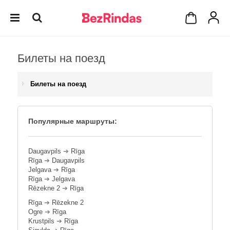
Билеты на поезд
Билеты на поезд
Популярные маршруты:
Daugavpils
➔
Rīga
Rīga
➔
Daugavpils
Jelgava
➔
Rīga
Rīga
➔
Jelgava
Rēzekne 2
➔
Rīga
Rīga
➔
Rēzekne 2
Ogre
➔
Rīga
Krustpils
➔
Rīga