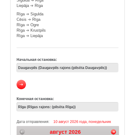
Sigulda
➔
Rīga
Liepāja
➔
Rīga
Rīga
➔
Sigulda
Cēsis
➔
Rīga
Rīga
➔
Ogre
Rīga
➔
Krustpils
Rīga
➔
Liepāja
Начальная остановка:
Конечная остановка:
Дата отправления:
10 август 2026 года, понедельник
август 2026