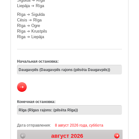
Sigulda
➔
Rīga
Liepāja
➔
Rīga
Rīga
➔
Sigulda
Cēsis
➔
Rīga
Rīga
➔
Ogre
Rīga
➔
Krustpils
Rīga
➔
Liepāja
Начальная остановка:
Конечная остановка:
Дата отправления:
8 август 2026 года, суббота
август 2026