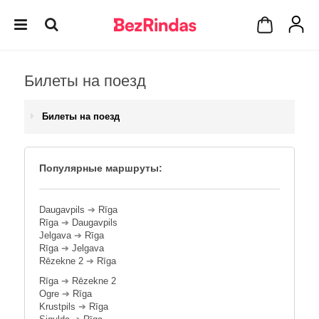
Билеты на поезд
Билеты на поезд
Популярные маршруты:
Daugavpils
➔
Rīga
Rīga
➔
Daugavpils
Jelgava
➔
Rīga
Rīga
➔
Jelgava
Rēzekne 2
➔
Rīga
Rīga
➔
Rēzekne 2
Ogre
➔
Rīga
Krustpils
➔
Rīga