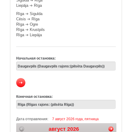
Sigulda
➔
Rīga
Liepāja
➔
Rīga
Rīga
➔
Sigulda
Cēsis
➔
Rīga
Rīga
➔
Ogre
Rīga
➔
Krustpils
Rīga
➔
Liepāja
Начальная остановка:
Конечная остановка:
Дата отправления:
7 август 2026 года, пятница
август 2026