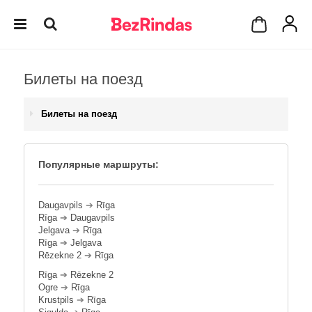
Билеты на поезд
Билеты на поезд
Популярные маршруты:
Daugavpils
➔
Rīga
Rīga
➔
Daugavpils
Jelgava
➔
Rīga
Rīga
➔
Jelgava
Rēzekne 2
➔
Rīga
Rīga
➔
Rēzekne 2
Ogre
➔
Rīga
Krustpils
➔
Rīga