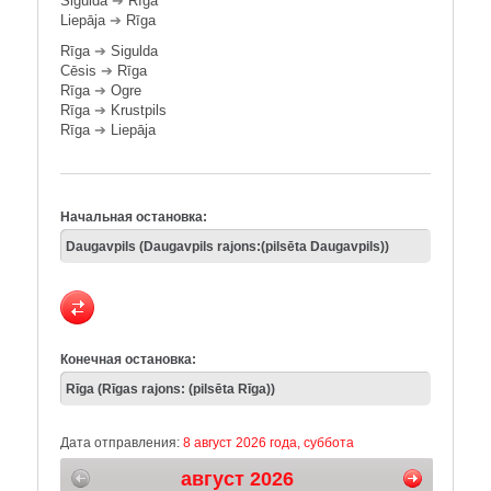
Sigulda
➔
Rīga
Liepāja
➔
Rīga
Rīga
➔
Sigulda
Cēsis
➔
Rīga
Rīga
➔
Ogre
Rīga
➔
Krustpils
Rīga
➔
Liepāja
Начальная остановка:
Конечная остановка:
Дата отправления:
8 август 2026 года, суббота
август 2026