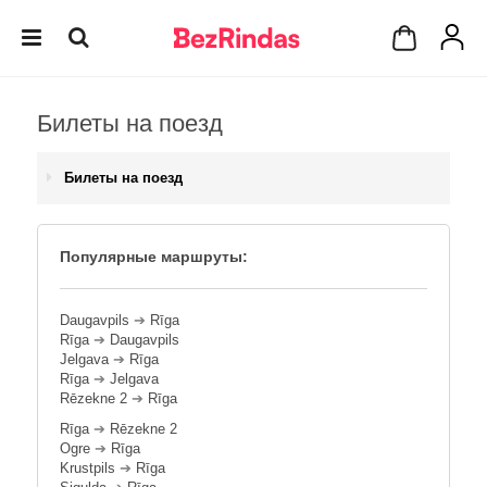
Билеты на поезд
Билеты на поезд
Популярные маршруты:
Daugavpils
➔
Rīga
Rīga
➔
Daugavpils
Jelgava
➔
Rīga
Rīga
➔
Jelgava
Rēzekne 2
➔
Rīga
Rīga
➔
Rēzekne 2
Ogre
➔
Rīga
Krustpils
➔
Rīga