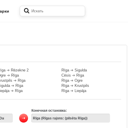
арки
īga
➔
Rēzekne 2
Rīga
➔
Sigulda
gre
➔
Rīga
Cēsis
➔
Rīga
rustpils
➔
Rīga
Rīga
➔
Ogre
igulda
➔
Rīga
Rīga
➔
Krustpils
iepāja
➔
Rīga
Rīga
➔
Liepāja
Конечная остановка: