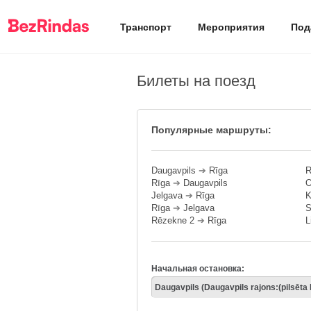
Транспорт
Мероприятия
Под
Билеты на поезд
Популярные маршруты:
Daugavpils
➔
Rīga
R
Rīga
➔
Daugavpils
O
Jelgava
➔
Rīga
K
Rīga
➔
Jelgava
S
Rēzekne 2
➔
Rīga
L
Начальная остановка: