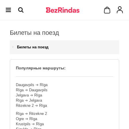
Билеты на поезд
Билеты на поезд
Популярные маршруты:
Daugavpils
➔
Rīga
Rīga
➔
Daugavpils
Jelgava
➔
Rīga
Rīga
➔
Jelgava
Rēzekne 2
➔
Rīga
Rīga
➔
Rēzekne 2
Ogre
➔
Rīga
Krustpils
➔
Rīga