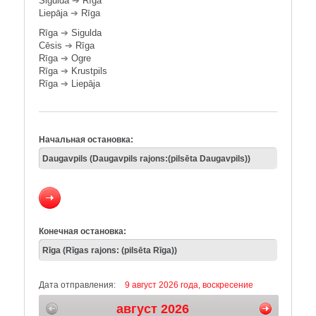
Sigulda
➔
Rīga
Liepāja
➔
Rīga
Rīga
➔
Sigulda
Cēsis
➔
Rīga
Rīga
➔
Ogre
Rīga
➔
Krustpils
Rīga
➔
Liepāja
Начальная остановка:
Конечная остановка:
Дата отправления:
9 август 2026 года, воскресение
август 2026