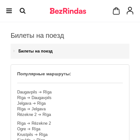
Билеты на поезд
Билеты на поезд
Популярные маршруты:
Daugavpils
➔
Rīga
Rīga
➔
Daugavpils
Jelgava
➔
Rīga
Rīga
➔
Jelgava
Rēzekne 2
➔
Rīga
Rīga
➔
Rēzekne 2
Ogre
➔
Rīga
Krustpils
➔
Rīga