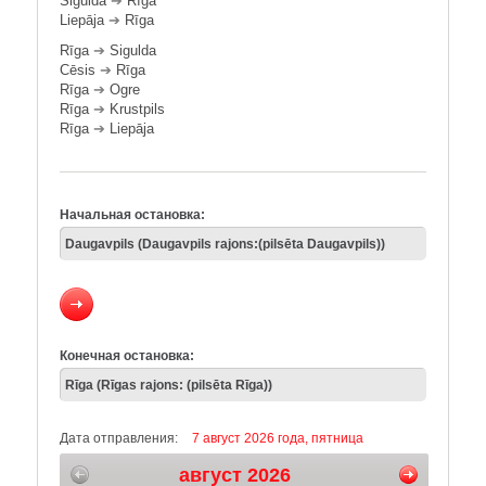
Sigulda
➔
Rīga
Liepāja
➔
Rīga
Rīga
➔
Sigulda
Cēsis
➔
Rīga
Rīga
➔
Ogre
Rīga
➔
Krustpils
Rīga
➔
Liepāja
Начальная остановка:
Конечная остановка:
Дата отправления:
7 август 2026 года, пятница
август 2026