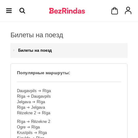
Билеты на поезд
Билеты на поезд
Популярные маршруты:
Daugavpils
➔
Rīga
Rīga
➔
Daugavpils
Jelgava
➔
Rīga
Rīga
➔
Jelgava
Rēzekne 2
➔
Rīga
Rīga
➔
Rēzekne 2
Ogre
➔
Rīga
Krustpils
➔
Rīga