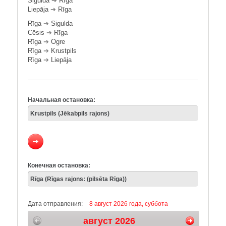
Sigulda
➔
Rīga
Liepāja
➔
Rīga
Rīga
➔
Sigulda
Cēsis
➔
Rīga
Rīga
➔
Ogre
Rīga
➔
Krustpils
Rīga
➔
Liepāja
Начальная остановка:
Конечная остановка:
Дата отправления:
8 август 2026 года, суббота
август 2026