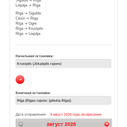
Sigulda
➔
Rīga
Liepāja
➔
Rīga
Rīga
➔
Sigulda
Cēsis
➔
Rīga
Rīga
➔
Ogre
Rīga
➔
Krustpils
Rīga
➔
Liepāja
Начальная остановка:
Конечная остановка:
Дата отправления:
9 август 2026 года, воскресение
август 2026