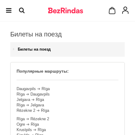
Билеты на поезд
Билеты на поезд
Популярные маршруты:
Daugavpils
➔
Rīga
Rīga
➔
Daugavpils
Jelgava
➔
Rīga
Rīga
➔
Jelgava
Rēzekne 2
➔
Rīga
Rīga
➔
Rēzekne 2
Ogre
➔
Rīga
Krustpils
➔
Rīga