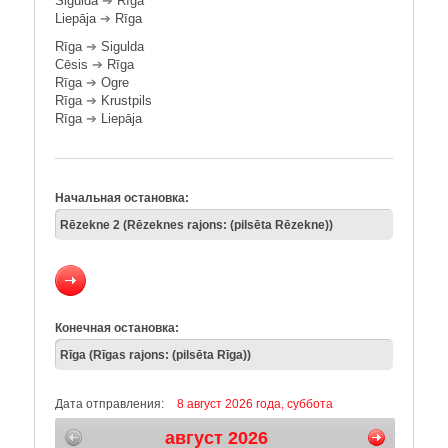
Sigulda
➔
Rīga
Liepāja
➔
Rīga
Rīga
➔
Sigulda
Cēsis
➔
Rīga
Rīga
➔
Ogre
Rīga
➔
Krustpils
Rīga
➔
Liepāja
Начальная остановка:
Конечная остановка:
Дата отправления:
8 август 2026 года, суббота
август 2026