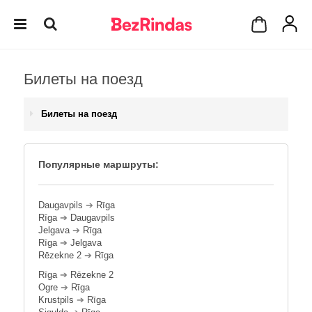
Билеты на поезд
Билеты на поезд
Популярные маршруты:
Daugavpils
➔
Rīga
Rīga
➔
Daugavpils
Jelgava
➔
Rīga
Rīga
➔
Jelgava
Rēzekne 2
➔
Rīga
Rīga
➔
Rēzekne 2
Ogre
➔
Rīga
Krustpils
➔
Rīga