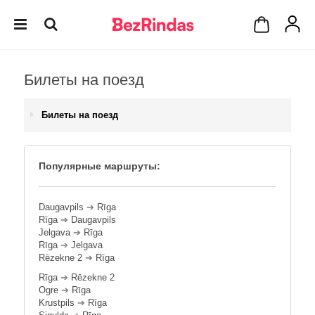
Билеты на поезд
Билеты на поезд
Популярные маршруты:
Daugavpils
➔
Rīga
Rīga
➔
Daugavpils
Jelgava
➔
Rīga
Rīga
➔
Jelgava
Rēzekne 2
➔
Rīga
Rīga
➔
Rēzekne 2
Ogre
➔
Rīga
Krustpils
➔
Rīga