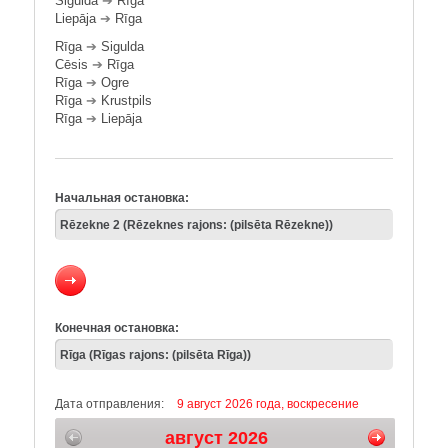
Sigulda
➔
Rīga
Liepāja
➔
Rīga
Rīga
➔
Sigulda
Cēsis
➔
Rīga
Rīga
➔
Ogre
Rīga
➔
Krustpils
Rīga
➔
Liepāja
Начальная остановка:
Конечная остановка:
Дата отправления:
9 август 2026 года, воскресение
август 2026