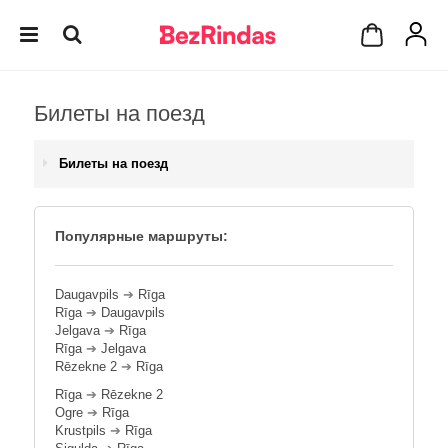
Билеты на поезд
Билеты на поезд
Популярные маршруты:
Daugavpils
➔
Rīga
Rīga
➔
Daugavpils
Jelgava
➔
Rīga
Rīga
➔
Jelgava
Rēzekne 2
➔
Rīga
Rīga
➔
Rēzekne 2
Ogre
➔
Rīga
Krustpils
➔
Rīga