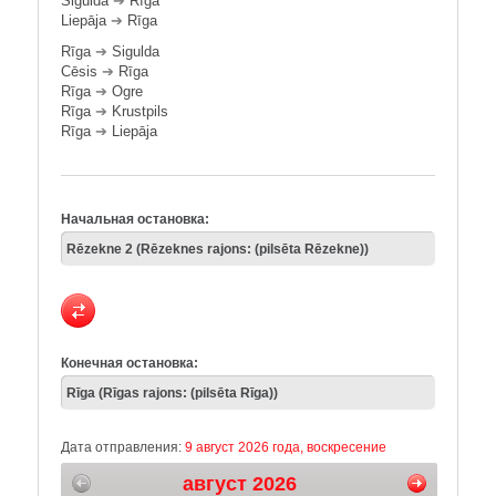
Sigulda
➔
Rīga
Liepāja
➔
Rīga
Rīga
➔
Sigulda
Cēsis
➔
Rīga
Rīga
➔
Ogre
Rīga
➔
Krustpils
Rīga
➔
Liepāja
Начальная остановка:
Конечная остановка:
Дата отправления:
9 август 2026 года, воскресение
август 2026