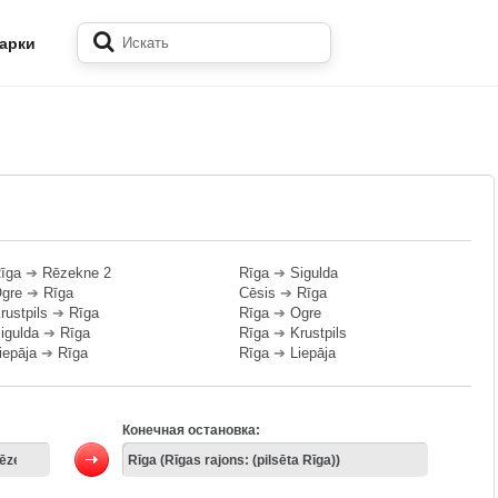
арки
īga
➔
Rēzekne 2
Rīga
➔
Sigulda
gre
➔
Rīga
Cēsis
➔
Rīga
rustpils
➔
Rīga
Rīga
➔
Ogre
igulda
➔
Rīga
Rīga
➔
Krustpils
iepāja
➔
Rīga
Rīga
➔
Liepāja
Конечная остановка: