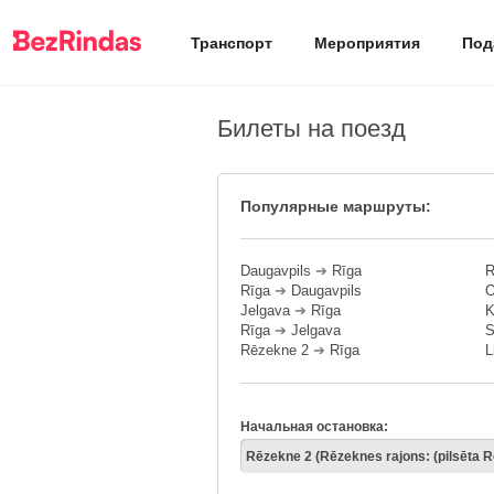
Транспорт
Мероприятия
Под
Билеты на поезд
Популярные маршруты:
Daugavpils
➔
Rīga
R
Rīga
➔
Daugavpils
O
Jelgava
➔
Rīga
K
Rīga
➔
Jelgava
S
Rēzekne 2
➔
Rīga
L
Начальная остановка: