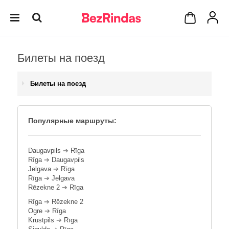
Билеты на поезд
Билеты на поезд
Популярные маршруты:
Daugavpils
➔
Rīga
Rīga
➔
Daugavpils
Jelgava
➔
Rīga
Rīga
➔
Jelgava
Rēzekne 2
➔
Rīga
Rīga
➔
Rēzekne 2
Ogre
➔
Rīga
Krustpils
➔
Rīga