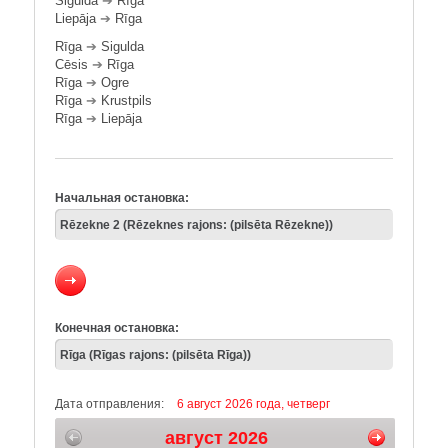
Sigulda
➔
Rīga
Liepāja
➔
Rīga
Rīga
➔
Sigulda
Cēsis
➔
Rīga
Rīga
➔
Ogre
Rīga
➔
Krustpils
Rīga
➔
Liepāja
Начальная остановка:
Конечная остановка:
Дата отправления:
6 август 2026 года, четверг
август 2026