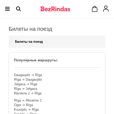
Билеты на поезд
Билеты на поезд
Популярные маршруты:
Daugavpils
➔
Rīga
Rīga
➔
Daugavpils
Jelgava
➔
Rīga
Rīga
➔
Jelgava
Rēzekne 2
➔
Rīga
Rīga
➔
Rēzekne 2
Ogre
➔
Rīga
Krustpils
➔
Rīga