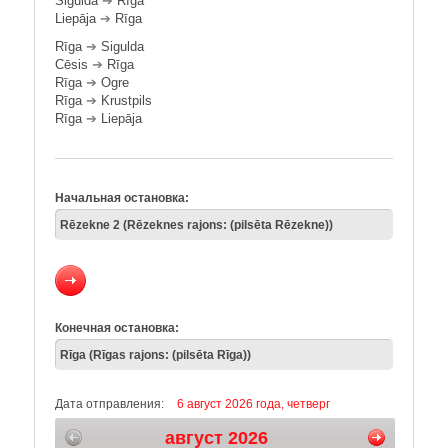
Sigulda
➔
Rīga
Liepāja
➔
Rīga
Rīga
➔
Sigulda
Cēsis
➔
Rīga
Rīga
➔
Ogre
Rīga
➔
Krustpils
Rīga
➔
Liepāja
Начальная остановка:
Конечная остановка:
Дата отправления:
6 август 2026 года, четверг
август 2026