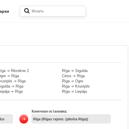
арки
īga
➔
Rēzekne 2
Rīga
➔
Sigulda
gre
➔
Rīga
Cēsis
➔
Rīga
rustpils
➔
Rīga
Rīga
➔
Ogre
igulda
➔
Rīga
Rīga
➔
Krustpils
iepāja
➔
Rīga
Rīga
➔
Liepāja
Конечная остановка: