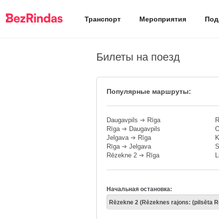
Транспорт
Мероприятия
Под
Билеты на поезд
Популярные маршруты:
Daugavpils
➔
Rīga
R
Rīga
➔
Daugavpils
O
Jelgava
➔
Rīga
K
Rīga
➔
Jelgava
S
Rēzekne 2
➔
Rīga
L
Начальная остановка: