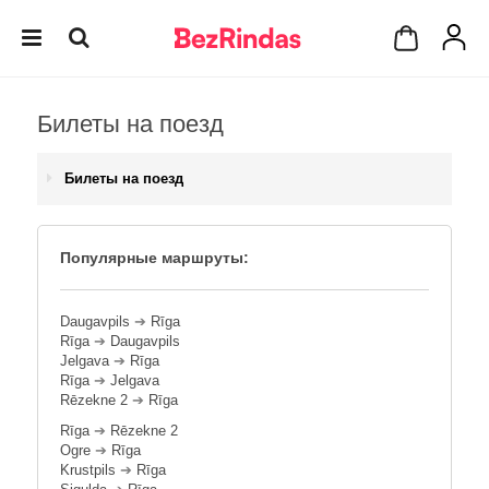
Билеты на поезд
Билеты на поезд
Популярные маршруты:
Daugavpils
➔
Rīga
Rīga
➔
Daugavpils
Jelgava
➔
Rīga
Rīga
➔
Jelgava
Rēzekne 2
➔
Rīga
Rīga
➔
Rēzekne 2
Ogre
➔
Rīga
Krustpils
➔
Rīga