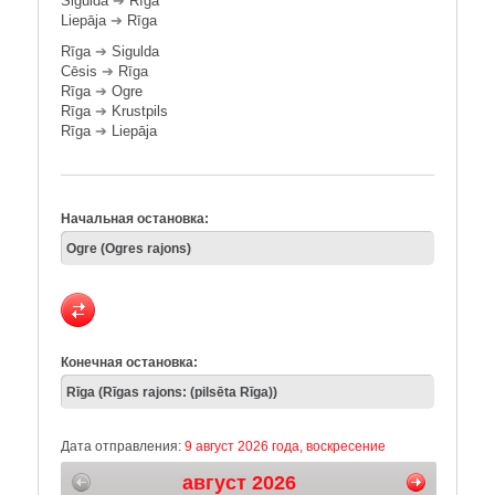
Sigulda
➔
Rīga
Liepāja
➔
Rīga
Rīga
➔
Sigulda
Cēsis
➔
Rīga
Rīga
➔
Ogre
Rīga
➔
Krustpils
Rīga
➔
Liepāja
Начальная остановка:
Конечная остановка:
Дата отправления:
9 август 2026 года, воскресение
август 2026