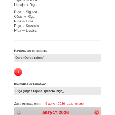
Sigulda
➔
Rīga
Liepāja
➔
Rīga
Rīga
➔
Sigulda
Cēsis
➔
Rīga
Rīga
➔
Ogre
Rīga
➔
Krustpils
Rīga
➔
Liepāja
Начальная остановка:
Конечная остановка:
Дата отправления:
6 август 2026 года, четверг
август 2026