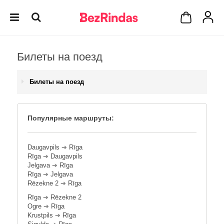
Билеты на поезд
Билеты на поезд
Популярные маршруты:
Daugavpils
➔
Rīga
Rīga
➔
Daugavpils
Jelgava
➔
Rīga
Rīga
➔
Jelgava
Rēzekne 2
➔
Rīga
Rīga
➔
Rēzekne 2
Ogre
➔
Rīga
Krustpils
➔
Rīga