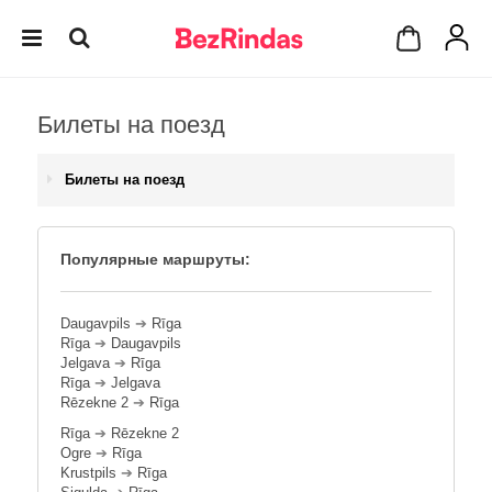
Билеты на поезд
Билеты на поезд
Популярные маршруты:
Daugavpils
➔
Rīga
Rīga
➔
Daugavpils
Jelgava
➔
Rīga
Rīga
➔
Jelgava
Rēzekne 2
➔
Rīga
Rīga
➔
Rēzekne 2
Ogre
➔
Rīga
Krustpils
➔
Rīga