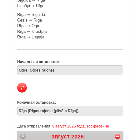
Sigulda
➔
Rīga
Liepāja
➔
Rīga
Rīga
➔
Sigulda
Cēsis
➔
Rīga
Rīga
➔
Ogre
Rīga
➔
Krustpils
Rīga
➔
Liepāja
Начальная остановка:
Конечная остановка:
Дата отправления:
9 август 2026 года, воскресение
август 2026