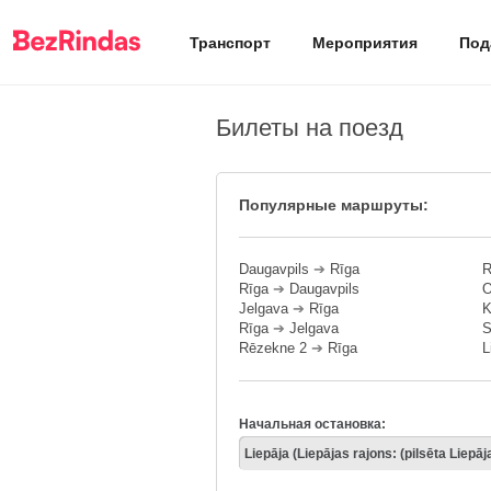
Транспорт
Мероприятия
Под
Билеты на поезд
Популярные маршруты:
Daugavpils
➔
Rīga
R
Rīga
➔
Daugavpils
O
Jelgava
➔
Rīga
K
Rīga
➔
Jelgava
S
Rēzekne 2
➔
Rīga
L
Начальная остановка: