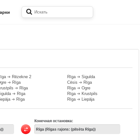
арки
īga
➔
Rēzekne 2
Rīga
➔
Sigulda
gre
➔
Rīga
Cēsis
➔
Rīga
rustpils
➔
Rīga
Rīga
➔
Ogre
igulda
➔
Rīga
Rīga
➔
Krustpils
iepāja
➔
Rīga
Rīga
➔
Liepāja
Конечная остановка: