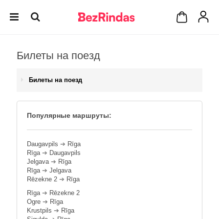
Билеты на поезд
Билеты на поезд
Популярные маршруты:
Daugavpils
➔
Rīga
Rīga
➔
Daugavpils
Jelgava
➔
Rīga
Rīga
➔
Jelgava
Rēzekne 2
➔
Rīga
Rīga
➔
Rēzekne 2
Ogre
➔
Rīga
Krustpils
➔
Rīga