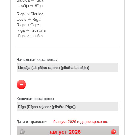
Sigulda
➔
Rīga
Liepāja
➔
Rīga
Rīga
➔
Sigulda
Cēsis
➔
Rīga
Rīga
➔
Ogre
Rīga
➔
Krustpils
Rīga
➔
Liepāja
Начальная остановка:
Конечная остановка:
Дата отправления:
9 август 2026 года, воскресение
август 2026