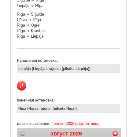
Sigulda
➔
Rīga
Liepāja
➔
Rīga
Rīga
➔
Sigulda
Cēsis
➔
Rīga
Rīga
➔
Ogre
Rīga
➔
Krustpils
Rīga
➔
Liepāja
Начальная остановка:
Конечная остановка:
Дата отправления:
7 август 2026 года, пятница
август 2026