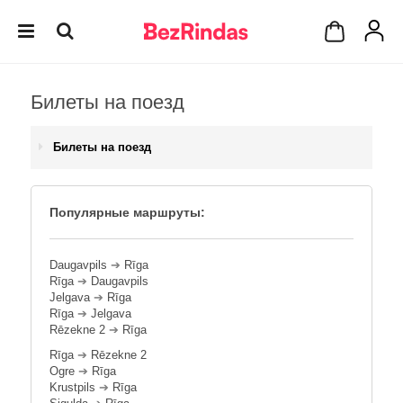
Билеты на поезд
Билеты на поезд
Популярные маршруты:
Daugavpils
➔
Rīga
Rīga
➔
Daugavpils
Jelgava
➔
Rīga
Rīga
➔
Jelgava
Rēzekne 2
➔
Rīga
Rīga
➔
Rēzekne 2
Ogre
➔
Rīga
Krustpils
➔
Rīga