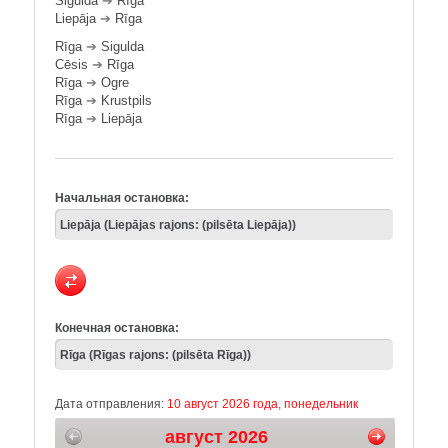
Sigulda
➔
Rīga
Liepāja
➔
Rīga
Rīga
➔
Sigulda
Cēsis
➔
Rīga
Rīga
➔
Ogre
Rīga
➔
Krustpils
Rīga
➔
Liepāja
Начальная остановка:
Конечная остановка:
Дата отправления:
10 август 2026 года, понедельник
август 2026