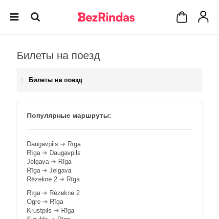
Билеты на поезд
Билеты на поезд
Популярные маршруты:
Daugavpils
➔
Rīga
Rīga
➔
Daugavpils
Jelgava
➔
Rīga
Rīga
➔
Jelgava
Rēzekne 2
➔
Rīga
Rīga
➔
Rēzekne 2
Ogre
➔
Rīga
Krustpils
➔
Rīga