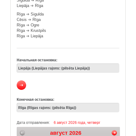
Sigulda
➔
Rīga
Liepāja
➔
Rīga
Rīga
➔
Sigulda
Cēsis
➔
Rīga
Rīga
➔
Ogre
Rīga
➔
Krustpils
Rīga
➔
Liepāja
Начальная остановка:
Конечная остановка:
Дата отправления:
6 август 2026 года, четверг
август 2026