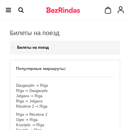
Билеты на поезд
Билеты на поезд
Популярные маршруты:
Daugavpils
➔
Rīga
Rīga
➔
Daugavpils
Jelgava
➔
Rīga
Rīga
➔
Jelgava
Rēzekne 2
➔
Rīga
Rīga
➔
Rēzekne 2
Ogre
➔
Rīga
Krustpils
➔
Rīga