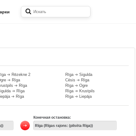
арки
īga
➔
Rēzekne 2
Rīga
➔
Sigulda
gre
➔
Rīga
Cēsis
➔
Rīga
rustpils
➔
Rīga
Rīga
➔
Ogre
igulda
➔
Rīga
Rīga
➔
Krustpils
iepāja
➔
Rīga
Rīga
➔
Liepāja
Конечная остановка: