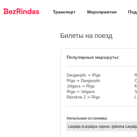
Транспорт
Мероприятия
Под
Билеты на поезд
Популярные маршруты:
Daugavpils
➔
Rīga
R
Rīga
➔
Daugavpils
O
Jelgava
➔
Rīga
K
Rīga
➔
Jelgava
S
Rēzekne 2
➔
Rīga
L
Начальная остановка: