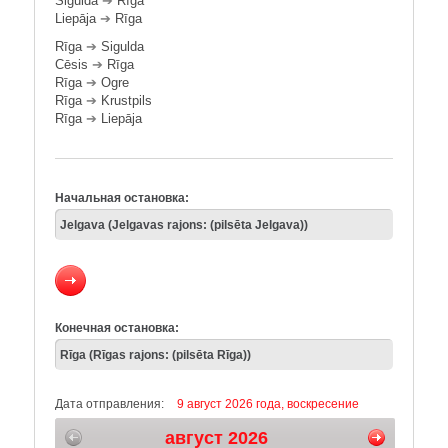
Sigulda
➔
Rīga
Liepāja
➔
Rīga
Rīga
➔
Sigulda
Cēsis
➔
Rīga
Rīga
➔
Ogre
Rīga
➔
Krustpils
Rīga
➔
Liepāja
Начальная остановка:
Конечная остановка:
Дата отправления:
9 август 2026 года, воскресение
август 2026