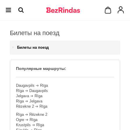
Билеты на поезд
Билеты на поезд
Популярные маршруты:
Daugavpils
➔
Rīga
Rīga
➔
Daugavpils
Jelgava
➔
Rīga
Rīga
➔
Jelgava
Rēzekne 2
➔
Rīga
Rīga
➔
Rēzekne 2
Ogre
➔
Rīga
Krustpils
➔
Rīga