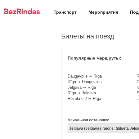
Транспорт
Мероприятия
Под
Билеты на поезд
Популярные маршруты:
Daugavpils
➔
Rīga
R
Rīga
➔
Daugavpils
O
Jelgava
➔
Rīga
K
Rīga
➔
Jelgava
S
Rēzekne 2
➔
Rīga
L
Начальная остановка: