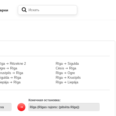
арки
īga
➔
Rēzekne 2
Rīga
➔
Sigulda
gre
➔
Rīga
Cēsis
➔
Rīga
rustpils
➔
Rīga
Rīga
➔
Ogre
igulda
➔
Rīga
Rīga
➔
Krustpils
iepāja
➔
Rīga
Rīga
➔
Liepāja
Конечная остановка: