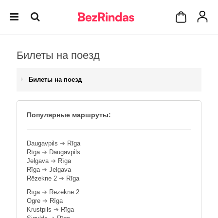
Билеты на поезд
Билеты на поезд
Популярные маршруты:
Daugavpils
➔
Rīga
Rīga
➔
Daugavpils
Jelgava
➔
Rīga
Rīga
➔
Jelgava
Rēzekne 2
➔
Rīga
Rīga
➔
Rēzekne 2
Ogre
➔
Rīga
Krustpils
➔
Rīga