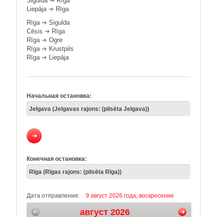
Sigulda
➔
Rīga
Liepāja
➔
Rīga
Rīga
➔
Sigulda
Cēsis
➔
Rīga
Rīga
➔
Ogre
Rīga
➔
Krustpils
Rīga
➔
Liepāja
Начальная остановка:
Конечная остановка:
Дата отправления:
9 август 2026 года, воскресение
август 2026