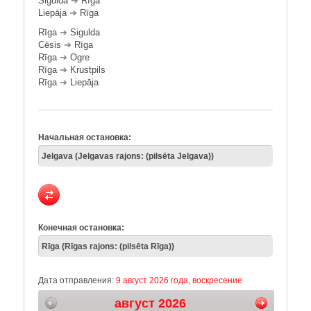
Sigulda
➔
Rīga
Liepāja
➔
Rīga
Rīga
➔
Sigulda
Cēsis
➔
Rīga
Rīga
➔
Ogre
Rīga
➔
Krustpils
Rīga
➔
Liepāja
Начальная остановка:
Конечная остановка:
Дата отправления:
9 август 2026 года, воскресение
август 2026