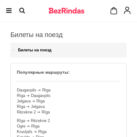
Билеты на поезд
Билеты на поезд
Популярные маршруты:
Daugavpils
➔
Rīga
Rīga
➔
Daugavpils
Jelgava
➔
Rīga
Rīga
➔
Jelgava
Rēzekne 2
➔
Rīga
Rīga
➔
Rēzekne 2
Ogre
➔
Rīga
Krustpils
➔
Rīga