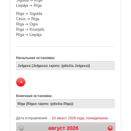
Sigulda
➔
Rīga
Liepāja
➔
Rīga
Rīga
➔
Sigulda
Cēsis
➔
Rīga
Rīga
➔
Ogre
Rīga
➔
Krustpils
Rīga
➔
Liepāja
Начальная остановка:
Конечная остановка:
Дата отправления:
10 август 2026 года, понедельник
август 2026