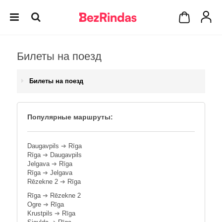
Билеты на поезд
Билеты на поезд
Популярные маршруты:
Daugavpils
➔
Rīga
Rīga
➔
Daugavpils
Jelgava
➔
Rīga
Rīga
➔
Jelgava
Rēzekne 2
➔
Rīga
Rīga
➔
Rēzekne 2
Ogre
➔
Rīga
Krustpils
➔
Rīga