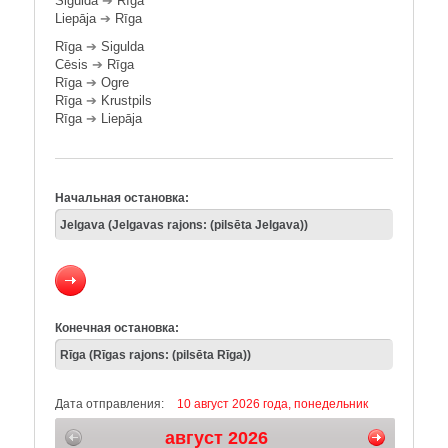
Sigulda
➔
Rīga
Liepāja
➔
Rīga
Rīga
➔
Sigulda
Cēsis
➔
Rīga
Rīga
➔
Ogre
Rīga
➔
Krustpils
Rīga
➔
Liepāja
Начальная остановка:
Конечная остановка:
Дата отправления:
10 август 2026 года, понедельник
август 2026