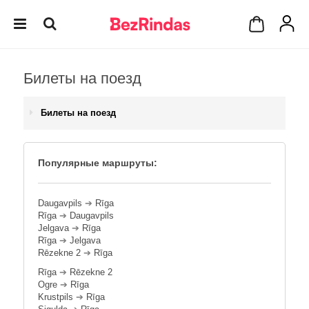
Билеты на поезд
Билеты на поезд
Популярные маршруты:
Daugavpils
➔
Rīga
Rīga
➔
Daugavpils
Jelgava
➔
Rīga
Rīga
➔
Jelgava
Rēzekne 2
➔
Rīga
Rīga
➔
Rēzekne 2
Ogre
➔
Rīga
Krustpils
➔
Rīga