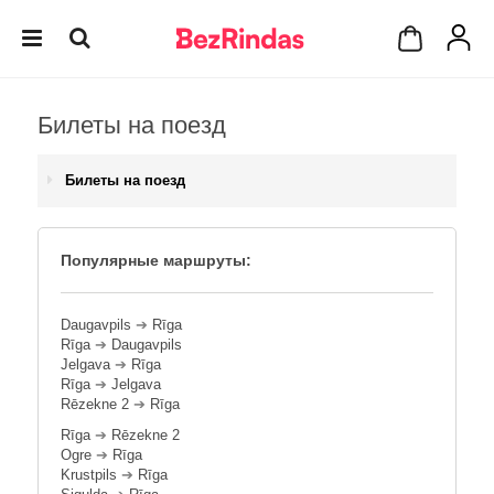
Билеты на поезд
Билеты на поезд
Популярные маршруты:
Daugavpils
➔
Rīga
Rīga
➔
Daugavpils
Jelgava
➔
Rīga
Rīga
➔
Jelgava
Rēzekne 2
➔
Rīga
Rīga
➔
Rēzekne 2
Ogre
➔
Rīga
Krustpils
➔
Rīga