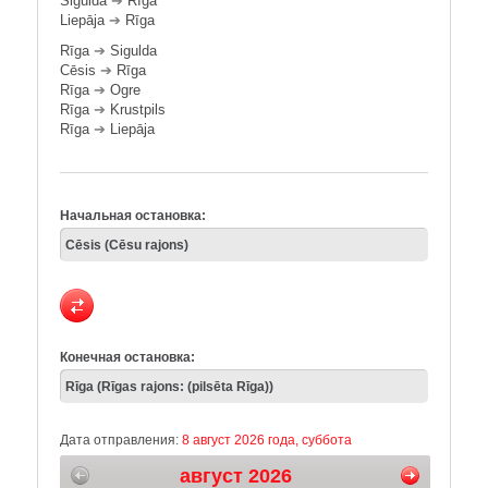
Sigulda
➔
Rīga
Liepāja
➔
Rīga
Rīga
➔
Sigulda
Cēsis
➔
Rīga
Rīga
➔
Ogre
Rīga
➔
Krustpils
Rīga
➔
Liepāja
Начальная остановка:
Конечная остановка:
Дата отправления:
8 август 2026 года, суббота
август 2026