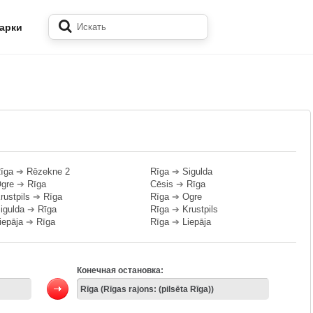
арки
īga
➔
Rēzekne 2
Rīga
➔
Sigulda
gre
➔
Rīga
Cēsis
➔
Rīga
rustpils
➔
Rīga
Rīga
➔
Ogre
igulda
➔
Rīga
Rīga
➔
Krustpils
iepāja
➔
Rīga
Rīga
➔
Liepāja
Конечная остановка: