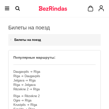
Билеты на поезд
Билеты на поезд
Популярные маршруты:
Daugavpils
➔
Rīga
Rīga
➔
Daugavpils
Jelgava
➔
Rīga
Rīga
➔
Jelgava
Rēzekne 2
➔
Rīga
Rīga
➔
Rēzekne 2
Ogre
➔
Rīga
Krustpils
➔
Rīga