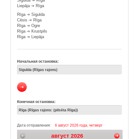
Sigulda
➔
Rīga
Liepāja
➔
Rīga
Rīga
➔
Sigulda
Cēsis
➔
Rīga
Rīga
➔
Ogre
Rīga
➔
Krustpils
Rīga
➔
Liepāja
Начальная остановка:
Конечная остановка:
Дата отправления:
6 август 2026 года, четверг
август 2026