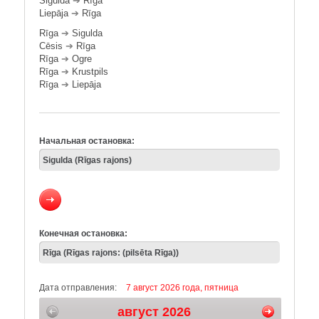
Sigulda
➔
Rīga
Liepāja
➔
Rīga
Rīga
➔
Sigulda
Cēsis
➔
Rīga
Rīga
➔
Ogre
Rīga
➔
Krustpils
Rīga
➔
Liepāja
Начальная остановка:
Конечная остановка:
Дата отправления:
7 август 2026 года, пятница
август 2026