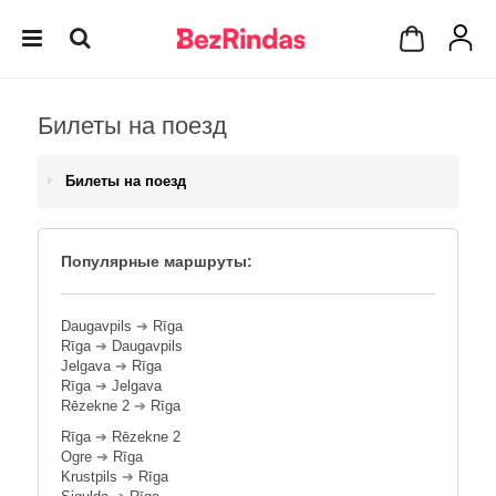
Билеты на поезд
Билеты на поезд
Популярные маршруты:
Daugavpils
➔
Rīga
Rīga
➔
Daugavpils
Jelgava
➔
Rīga
Rīga
➔
Jelgava
Rēzekne 2
➔
Rīga
Rīga
➔
Rēzekne 2
Ogre
➔
Rīga
Krustpils
➔
Rīga