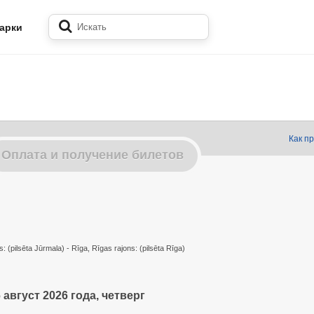
арки
Как п
Оплата и получение билетов
s: (pilsēta Jūrmala) - Rīga, Rīgas rajons: (pilsēta Rīga)
 август 2026 года, четверг