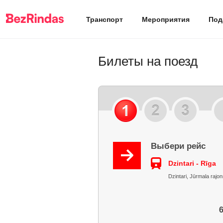
Транспорт
Мероприятия
Под
Билеты на поезд
Выбери рейс
Dzintari - Rīga
Dzintari, Jūrmala rajon
6