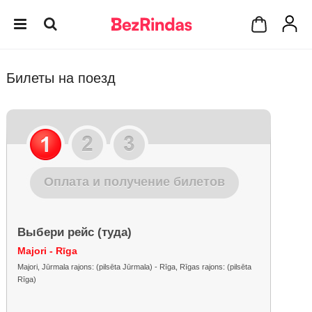
Билеты на поезд
Оплата и получение билетов
Выбери рейс (туда)
Majori - Rīga
Majori, Jūrmala rajons: (pilsēta Jūrmala) - Rīga, Rīgas rajons: (pilsēta
Rīga)