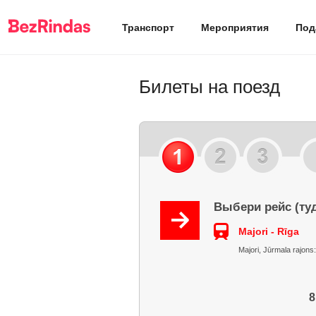
Транспорт
Мероприятия
Под
Билеты на поезд
Выбери рейс (ту
Majori - Rīga
Majori, Jūrmala rajons:
8