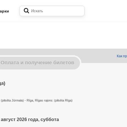
арки
Как п
Оплата и получение билетов
да)
 (pilsēta Jūrmala) - Rīga, Rīgas rajons: (pilsēta Rīga)
 август 2026 года, суббота